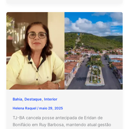
,
,
Bahia
Destaque
Interior
Helena Raquel
/
maio 29, 2025
TJ-BA cancela posse antecipada de Eridan de
Bonifácio em Ruy Barbosa, mantendo atual gestão