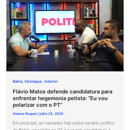
,
,
Bahia
Destaque
Interior
Flávio Matos defende candidatura para
enfrentar hegemonia petista: “Eu vou
polarizar com o PT”
Helena Raquel
/
julho 24, 2025
Em podcast, ex-vereador fala sobre cenário político