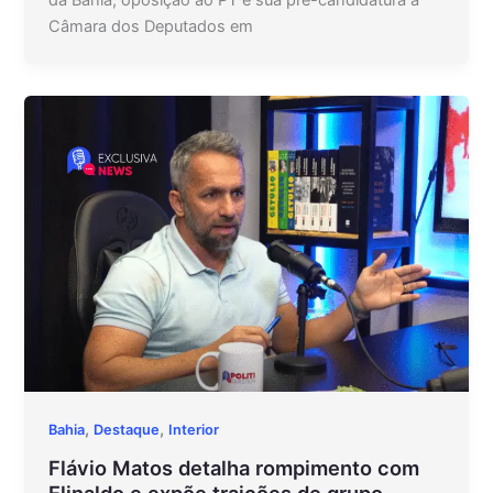
da Bahia, oposição ao PT e sua pré-candidatura à
Câmara dos Deputados em
,
,
Bahia
Destaque
Interior
Flávio Matos detalha rompimento com
Elinaldo e expõe traições de grupo