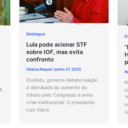
Destaque
D
Lula pode acionar STF
“
sobre IOF, mas evita
H
confronto
p
Helena Raquel
/
junho 27, 2025
R
Dividido, governo debate reação
M
à derrubada do aumento do
A
c
tributo pelo Congresso e evita
“
crise institucional. O presidente
i
Luiz Inácio
n