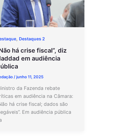
,
estaque
Destaques 2
Não há crise fiscal”, diz
addad em audiência
ública
edação
/
junho 11, 2025
inistro da Fazenda rebate
ríticas em audiência na Câmara:
Não há crise fiscal; dados são
negáveis”. Em audiência pública
a