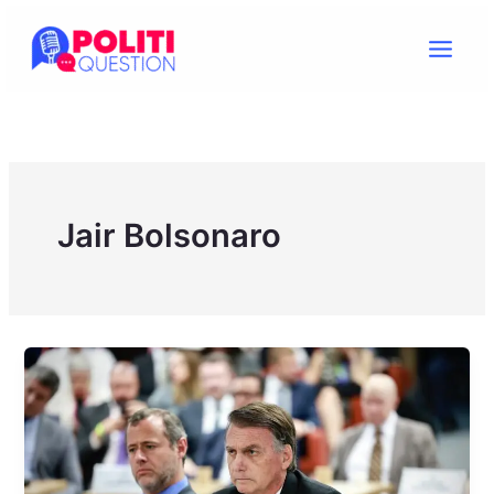
Ir
para
o
conteúdo
Jair Bolsonaro